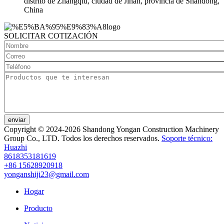
distrito de Zhangqiu, ciudad de Jinan, provincia de Shandong,
China
SOLICITAR COTIZACIÓN
enviar
Copyright © 2024-2026 Shandong Yongan Construction Machinery
Group Co., LTD. Todos los derechos reservados.
Soporte técnico:
Huazhi
8618353181619
+86 15628920918
yonganshiji23@gmail.com
Hogar
Producto