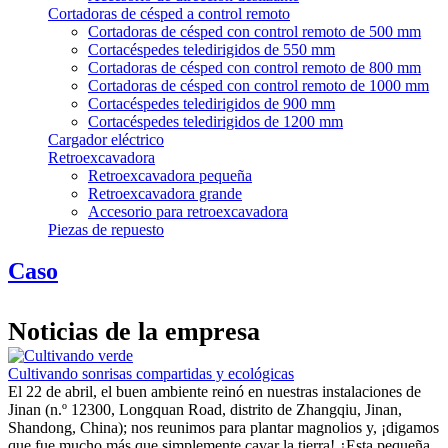
Cortadoras de césped a control remoto
Cortadoras de césped con control remoto de 500 mm
Cortacéspedes teledirigidos de 550 mm
Cortadoras de césped con control remoto de 800 mm
Cortadoras de césped con control remoto de 1000 mm
Cortacéspedes teledirigidos de 900 mm
Cortacéspedes teledirigidos de 1200 mm
Cargador eléctrico
Retroexcavadora
Retroexcavadora pequeña
Retroexcavadora grande
Accesorio para retroexcavadora
Piezas de repuesto
Caso
Noticias de la empresa
Cultivando sonrisas compartidas y ecológicas
El 22 de abril, el buen ambiente reinó en nuestras instalaciones de
Jinan (n.º 12300, Longquan Road, distrito de Zhangqiu, Jinan,
Shandong, China); nos reunimos para plantar magnolios y, ¡digamos
que fue mucho más que simplemente cavar la tierra! ¿Esta pequeña