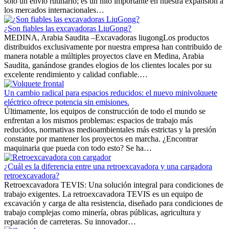
solo un envío rutinario; es un hito importante en nuestra expansión a
los mercados internacionales…
¿Son fiables las excavadoras LiuGong?
MEDINA, Arabia Saudita –Excavadoras liugongLos productos
distribuidos exclusivamente por nuestra empresa han contribuido de
manera notable a múltiples proyectos clave en Medina, Arabia
Saudita, ganándose grandes elogios de los clientes locales por su
excelente rendimiento y calidad confiable.…
Un cambio radical para espacios reducidos: el nuevo minivolquete
eléctrico ofrece potencia sin emisiones.
Últimamente, los equipos de construcción de todo el mundo se
enfrentan a los mismos problemas: espacios de trabajo más
reducidos, normativas medioambientales más estrictas y la presión
constante por mantener los proyectos en marcha. ¿Encontrar
maquinaria que pueda con todo esto? Se ha…
¿Cuál es la diferencia entre una retroexcavadora y una cargadora
retroexcavadora?
Retroexcavadora TEVIS: Una solución integral para condiciones de
trabajo exigentes. La retroexcavadora TEVIS es un equipo de
excavación y carga de alta resistencia, diseñado para condiciones de
trabajo complejas como minería, obras públicas, agricultura y
reparación de carreteras. Su innovador…