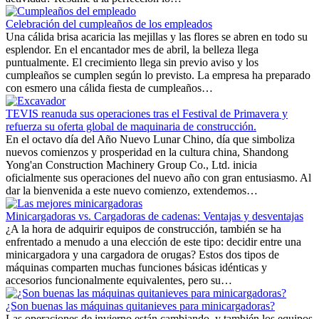
Celebración del cumpleaños de los empleados
Una cálida brisa acaricia las mejillas y las flores se abren en todo su
esplendor. En el encantador mes de abril, la belleza llega
puntualmente. El crecimiento llega sin previo aviso y los
cumpleaños se cumplen según lo previsto. La empresa ha preparado
con esmero una cálida fiesta de cumpleaños…
TEVIS reanuda sus operaciones tras el Festival de Primavera y
refuerza su oferta global de maquinaria de construcción.
En el octavo día del Año Nuevo Lunar Chino, día que simboliza
nuevos comienzos y prosperidad en la cultura china, Shandong
Yong'an Construction Machinery Group Co., Ltd. inicia
oficialmente sus operaciones del nuevo año con gran entusiasmo. Al
dar la bienvenida a este nuevo comienzo, extendemos…
Minicargadoras vs. Cargadoras de cadenas: Ventajas y desventajas
¿A la hora de adquirir equipos de construcción, también se ha
enfrentado a menudo a una elección de este tipo: decidir entre una
minicargadora y una cargadora de orugas? Estos dos tipos de
máquinas comparten muchas funciones básicas idénticas y
accesorios funcionalmente equivalentes, pero su…
¿Son buenas las máquinas quitanieves para minicargadoras?
Las operaciones de invierno están cambiando, y también los equipos