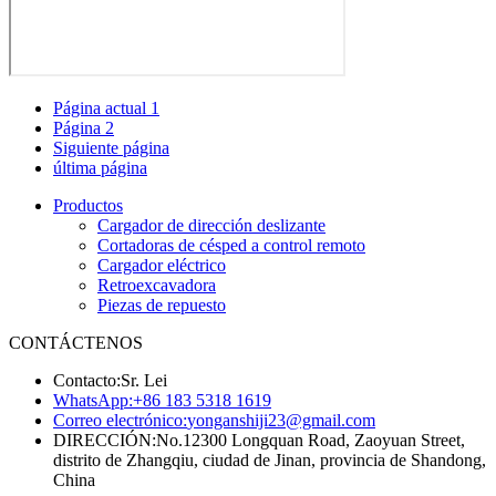
Página actual
1
Página
2
Siguiente página
última página
Productos
Cargador de dirección deslizante
Cortadoras de césped a control remoto
Cargador eléctrico
Retroexcavadora
Piezas de repuesto
CONTÁCTENOS
Contacto:
Sr. Lei
WhatsApp:
+86 183 5318 1619
Correo electrónico:
yonganshiji23@gmail.com
DIRECCIÓN:
No.12300 Longquan Road, Zaoyuan Street,
distrito de Zhangqiu, ciudad de Jinan, provincia de Shandong,
China