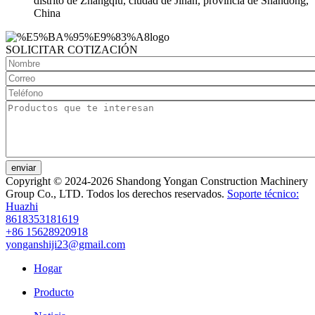
distrito de Zhangqiu, ciudad de Jinan, provincia de Shandong,
China
SOLICITAR COTIZACIÓN
enviar
Copyright © 2024-2026 Shandong Yongan Construction Machinery
Group Co., LTD. Todos los derechos reservados.
Soporte técnico:
Huazhi
8618353181619
+86 15628920918
yonganshiji23@gmail.com
Hogar
Producto