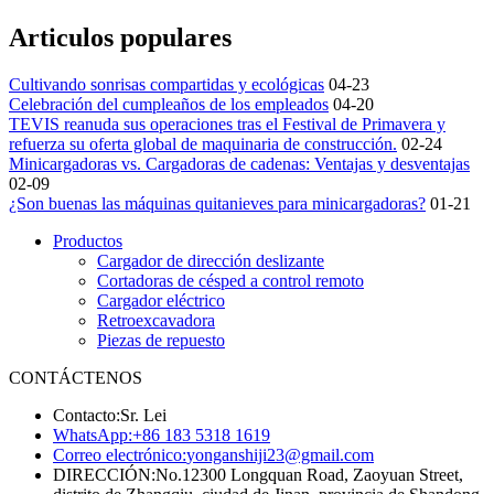
Articulos populares
Cultivando sonrisas compartidas y ecológicas
04-23
Celebración del cumpleaños de los empleados
04-20
TEVIS reanuda sus operaciones tras el Festival de Primavera y
refuerza su oferta global de maquinaria de construcción.
02-24
Minicargadoras vs. Cargadoras de cadenas: Ventajas y desventajas
02-09
¿Son buenas las máquinas quitanieves para minicargadoras?
01-21
Productos
Cargador de dirección deslizante
Cortadoras de césped a control remoto
Cargador eléctrico
Retroexcavadora
Piezas de repuesto
CONTÁCTENOS
Contacto:
Sr. Lei
WhatsApp:
+86 183 5318 1619
Correo electrónico:
yonganshiji23@gmail.com
DIRECCIÓN:
No.12300 Longquan Road, Zaoyuan Street,