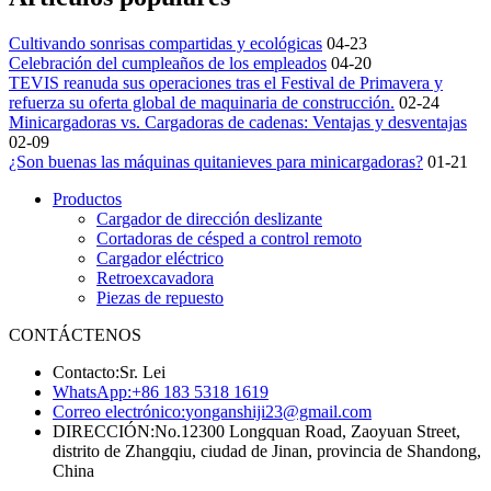
Cultivando sonrisas compartidas y ecológicas
04-23
Celebración del cumpleaños de los empleados
04-20
TEVIS reanuda sus operaciones tras el Festival de Primavera y
refuerza su oferta global de maquinaria de construcción.
02-24
Minicargadoras vs. Cargadoras de cadenas: Ventajas y desventajas
02-09
¿Son buenas las máquinas quitanieves para minicargadoras?
01-21
Productos
Cargador de dirección deslizante
Cortadoras de césped a control remoto
Cargador eléctrico
Retroexcavadora
Piezas de repuesto
CONTÁCTENOS
Contacto:
Sr. Lei
WhatsApp:
+86 183 5318 1619
Correo electrónico:
yonganshiji23@gmail.com
DIRECCIÓN:
No.12300 Longquan Road, Zaoyuan Street,
distrito de Zhangqiu, ciudad de Jinan, provincia de Shandong,
China