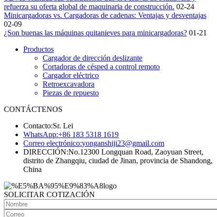
refuerza su oferta global de maquinaria de construcción.
02-24
Minicargadoras vs. Cargadoras de cadenas: Ventajas y desventajas
02-09
¿Son buenas las máquinas quitanieves para minicargadoras?
01-21
Productos
Cargador de dirección deslizante
Cortadoras de césped a control remoto
Cargador eléctrico
Retroexcavadora
Piezas de repuesto
CONTÁCTENOS
Contacto:
Sr. Lei
WhatsApp:
+86 183 5318 1619
Correo electrónico:
yonganshiji23@gmail.com
DIRECCIÓN:
No.12300 Longquan Road, Zaoyuan Street,
distrito de Zhangqiu, ciudad de Jinan, provincia de Shandong,
China
SOLICITAR COTIZACIÓN