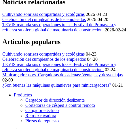
Noticias relacionadas
Cultivando sonrisas compartidas y ecológicas
2026-04-23
Celebración del cumpleaños de los empleados
2026-04-20
TEVIS reanuda sus operaciones tras el Festival de Primavera y
refuerza su oferta global de maquinaria de construcción.
2026-02-24
Articulos populares
Cultivando sonrisas compartidas y ecológicas
04-23
Celebración del cumpleaños de los empleados
04-20
TEVIS reanuda sus operaciones tras el Festival de Primavera y
refuerza su oferta global de maquinaria de construcción.
02-24
Minicargadoras vs. Cargadoras de cadenas: Ventajas y desventajas
02-09
¿Son buenas las máquinas quitanieves para minicargadoras?
01-21
Productos
Cargador de dirección deslizante
Cortadoras de césped a control remoto
Cargador eléctrico
Retroexcavadora
Piezas de repuesto