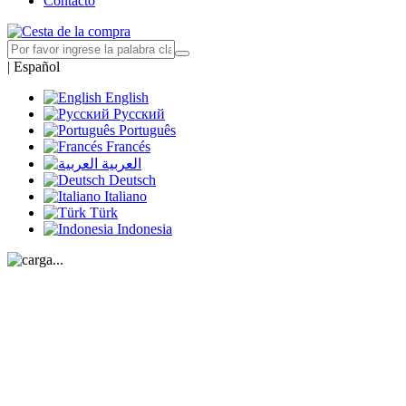
Contacto
|
Español
English
Русский
Português
Francés
العربية
Deutsch
Italiano
Türk
Indonesia