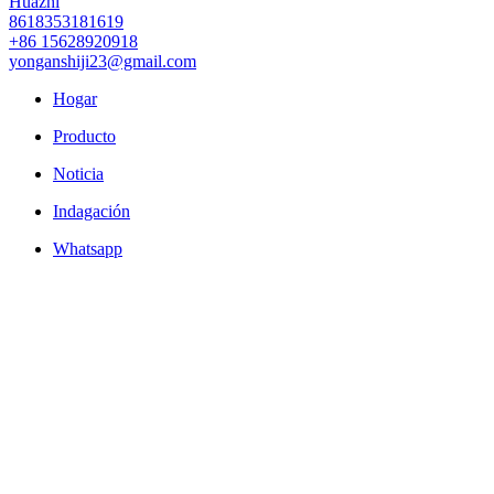
Huazhi
8618353181619
+86 15628920918
yonganshiji23@gmail.com
Hogar
Producto
Noticia
Indagación
Whatsapp