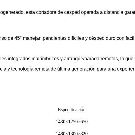
ogenerado, esta cortadora de césped operada a distancia garan
o de 45° manejan pendientes difíciles y césped duro con facili
les integrados inalámbricos y arranque/parada remotos, lo que 
ia y tecnología remota de última generación para una experien
Especificación
1430×1250×650
1480×1300×820