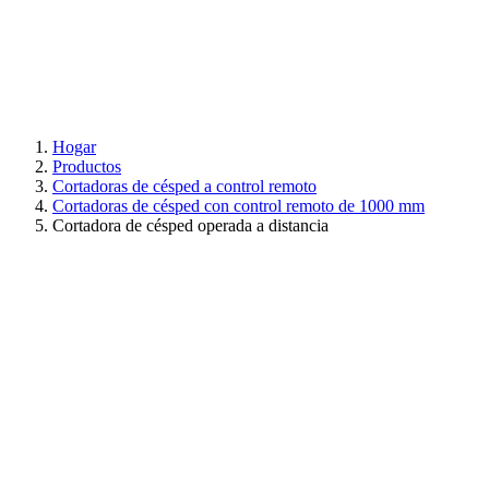
Hogar
Productos
Cortadoras de césped a control remoto
Cortadoras de césped con control remoto de 1000 mm
Cortadora de césped operada a distancia