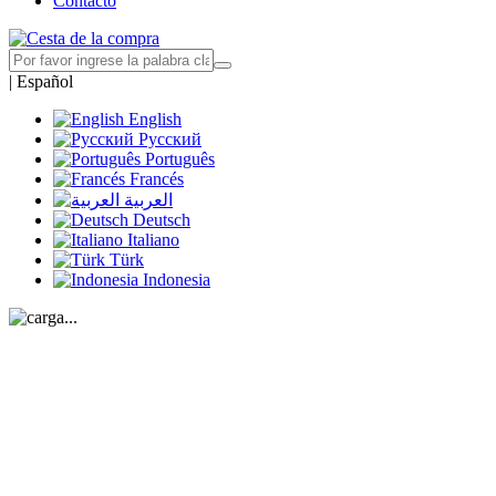
Contacto
|
Español
English
Русский
Português
Francés
العربية
Deutsch
Italiano
Türk
Indonesia