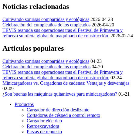
Noticias relacionadas
Cultivando sonrisas compartidas y ecológicas
2026-04-23
Celebración del cumpleaños de los empleados
2026-04-20
TEVIS reanuda sus operaciones tras el Festival de Primavera y
refuerza su oferta global de maquinaria de construcción.
2026-02-24
Articulos populares
Cultivando sonrisas compartidas y ecológicas
04-23
Celebración del cumpleaños de los empleados
04-20
TEVIS reanuda sus operaciones tras el Festival de Primavera y
refuerza su oferta global de maquinaria de construcción.
02-24
Minicargadoras vs. Cargadoras de cadenas: Ventajas y desventajas
02-09
¿Son buenas las máquinas quitanieves para minicargadoras?
01-21
Productos
Cargador de dirección deslizante
Cortadoras de césped a control remoto
Cargador eléctrico
Retroexcavadora
Piezas de repuesto