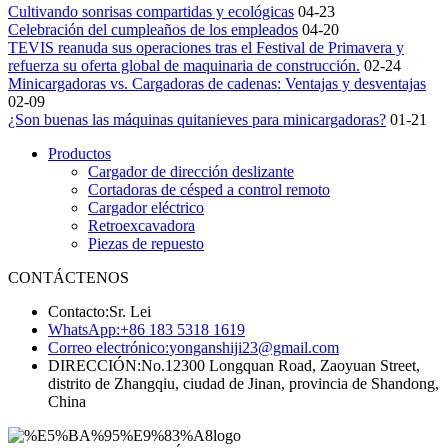
Cultivando sonrisas compartidas y ecológicas
04-23
Celebración del cumpleaños de los empleados
04-20
TEVIS reanuda sus operaciones tras el Festival de Primavera y
refuerza su oferta global de maquinaria de construcción.
02-24
Minicargadoras vs. Cargadoras de cadenas: Ventajas y desventajas
02-09
¿Son buenas las máquinas quitanieves para minicargadoras?
01-21
Productos
Cargador de dirección deslizante
Cortadoras de césped a control remoto
Cargador eléctrico
Retroexcavadora
Piezas de repuesto
CONTÁCTENOS
Contacto:
Sr. Lei
WhatsApp:
+86 183 5318 1619
Correo electrónico:
yonganshiji23@gmail.com
DIRECCIÓN:
No.12300 Longquan Road, Zaoyuan Street,
distrito de Zhangqiu, ciudad de Jinan, provincia de Shandong,
China