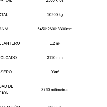
MINAL
2500 kilos
OTAL
10200 kg
AN*AL
6450*2600*3300mm
ELANTERO
1,2 m²
VOLCADO
3110 mm
ASERO
03m²
DAD DE
3760 milímetros
CIÓN