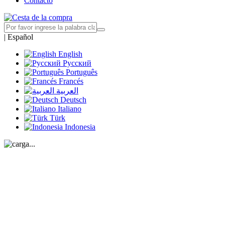
Contacto
|
Español
English
Русский
Português
Francés
العربية
Deutsch
Italiano
Türk
Indonesia