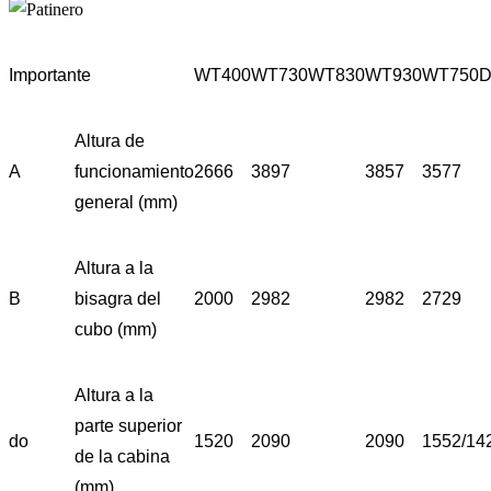
Importante
WT400
WT730
WT830
WT930
WT750
Altura de
A
funcionamiento
2666
3897
3857
3577
general (mm)
Altura a la
B
bisagra del
2000
2982
2982
2729
cubo (mm)
Altura a la
parte superior
do
1520
2090
2090
1552/14
de la cabina
(mm)