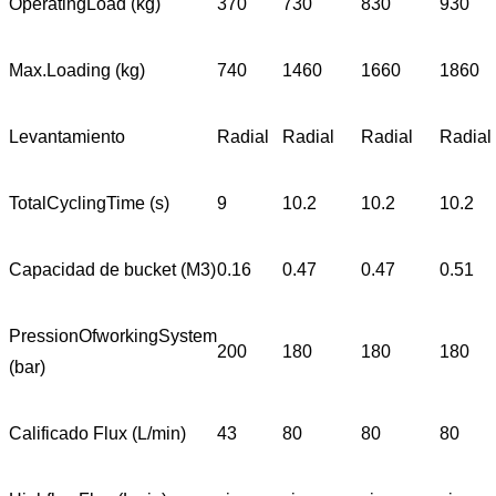
OperatingLoad (kg)
370
730
830
930
Max.Loading (kg)
740
1460
1660
1860
Levantamiento
Radial
Radial
Radial
Radial
TotalCyclingTime (s)
9
10.2
10.2
10.2
Capacidad de bucket (M3)
0.16
0.47
0.47
0.51
PressionOfworkingSystem
200
180
180
180
(bar)
Calificado Flux (L/min)
43
80
80
80