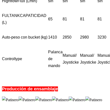
HighflowFlux (Lmin)
sin
sin
sin
sin
FULTANKCAPATICIDAD
65
81
81
81
(L)
Auto-peso con bucket (kg)
1410
2850
2980
3230
Palanca
Manual/
Manual/
Manual
Controltype
de
Joysticke
Joysticke
Joysti
mando
Producción de ensamblaje