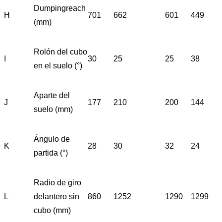
Dumpingreach
H
701
662
601
449
(mm)
Rolón del cubo
I
30
25
25
38
en el suelo (°)
Aparte del
J
177
210
200
144
suelo (mm)
Ángulo de
K
28
30
32
24
partida (°)
Radio de giro
L
delantero sin
860
1252
1290
1299
cubo (mm)