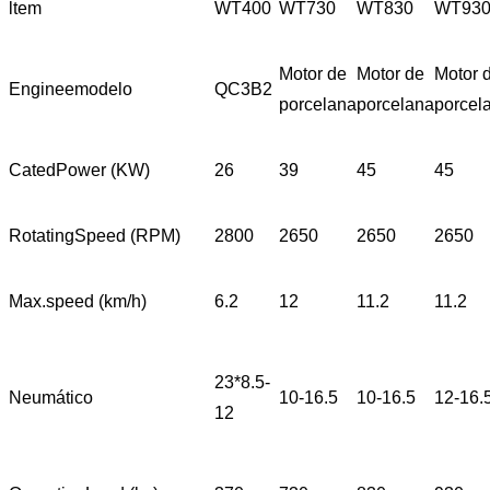
ltem
WT400
WT730
WT830
WT93
Motor de
Motor de
Motor 
Engineemodelo
QC3B2
porcelana
porcelana
porcel
CatedPower (KW)
26
39
45
45
RotatingSpeed ​​(RPM)
2800
2650
2650
2650
Max.speed (km/h)
6.2
12
11.2
11.2
23*8.5-
Neumático
10-16.5
10-16.5
12-16.
12