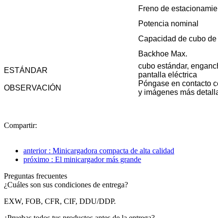
Freno de estacionamie
Potencia nominal
Capacidad de cubo de 
Backhoe Max.
cubo estándar, enganche
ESTÁNDAR
pantalla eléctrica
Póngase en contacto co
OBSERVACIÓN
y imágenes más detall
Compartir:
anterior : Minicargadora compacta de alta calidad
próximo : El minicargador más grande
Preguntas frecuentes
¿Cuáles son sus condiciones de entrega?
EXW, FOB, CFR, CIF, DDU/DDP.
¿Pruebas todos tus productos antes de la entrega?