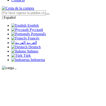
Contacto
|
Español
English
Русский
Português
Francés
العربية
Deutsch
Italiano
Türk
Indonesia