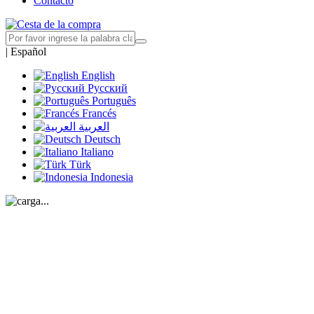
Contacto
|
Español
English
Русский
Português
Francés
العربية
Deutsch
Italiano
Türk
Indonesia