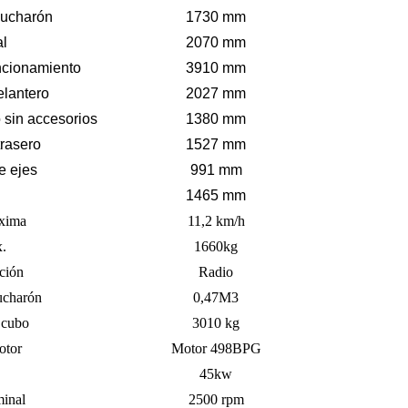
cucharón
1730 mm
al
2070 mm
ncionamiento
3910 mm
elantero
2027 mm
 sin accesorios
1380 mm
trasero
1527 mm
e ejes
991 mm
1465 mm
xima
11,2 km/h
.
1660kg
ción
Radio
ucharón
0,47M3
 cubo
3010 kg
otor
Motor 498BPG
45kw
minal
2500 rpm