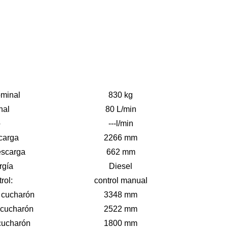
minal
830 kg
nal
80 L/min
o
---l/min
carga
2266 mm
escarga
662 mm
rgía
Diesel
rol:
control manual
n cucharón
3348 mm
n cucharón
2522 mm
cucharón
1800 mm