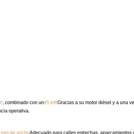
m³
, combinado con un
45 kW
Gracias a su motor diésel y a una 
cia operativa.
 mm de ancho
Adecuado para calles estrechas, aparcamientos y