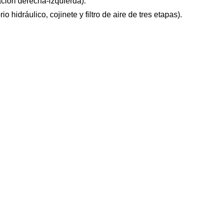
ción derecha-izquierda).
idráulico, cojinete y filtro de aire de tres etapas).