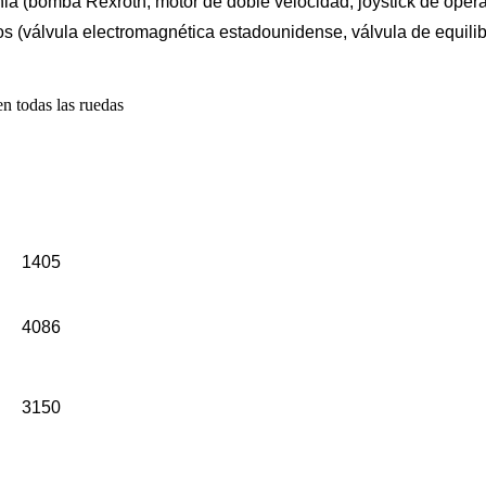
 (bomba Rexroth, motor de doble velocidad, joystick de opera
álvula electromagnética estadounidense, válvula de equilibrio h
1405
4086
3150