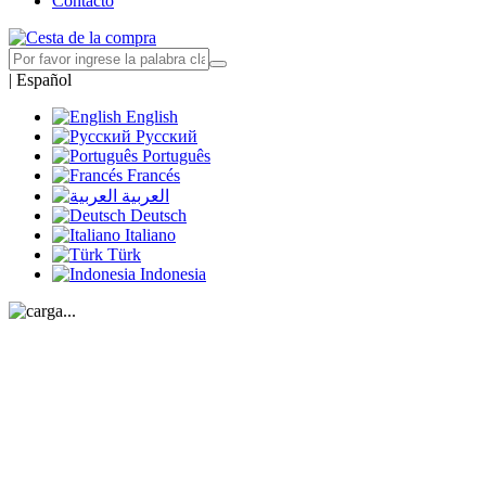
Contacto
|
Español
English
Русский
Português
Francés
العربية
Deutsch
Italiano
Türk
Indonesia