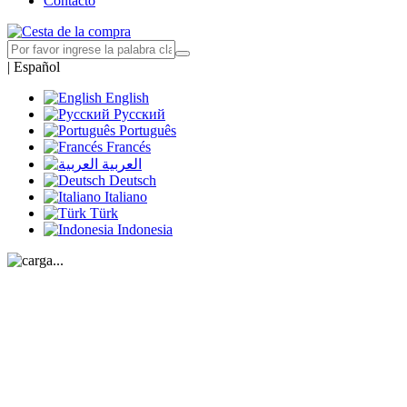
Contacto
|
Español
English
Русский
Português
Francés
العربية
Deutsch
Italiano
Türk
Indonesia