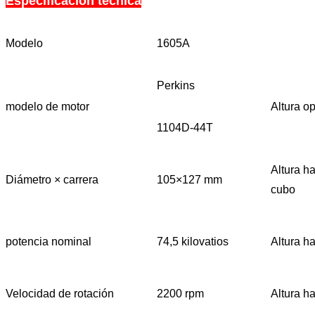
Especificación técnica
Modelo
1605A
Perkins
modelo de motor
Altura op
1104D-44T
Altura ha
Diámetro × carrera
105×127 mm
cubo
potencia nominal
74,5 kilovatios
Altura ha
Velocidad de rotación
2200 rpm
Altura h