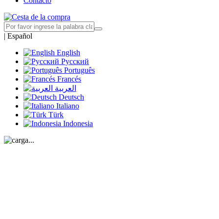
Contacto
|
Español
English
Русский
Português
Francés
العربية
Deutsch
Italiano
Türk
Indonesia