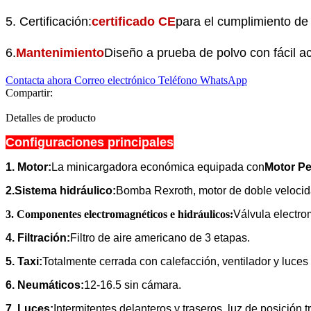
5. Certificación:
certificado CE
para el cumplimiento de
6.
Mantenimiento
Diseño a prueba de polvo con fácil a
Contacta ahora
Correo electrónico
Teléfono
WhatsApp
Compartir:
Detalles de producto
Configuraciones principales
1. Motor:
La minicargadora económica equipada con
Motor Pe
2.Sistema hidráulico:
Bomba Rexroth, motor de doble velocida
3. Componentes electromagnéticos e hidráulicos:
Válvula electro
4. Filtración:
Filtro de aire americano de 3 etapas.
5. Taxi:
Totalmente cerrada con calefacción, ventilador y luces
6. Neumáticos:
12-16.5 sin cámara.
7. Luces:
Intermitentes delanteros y traseros, luz de posición t