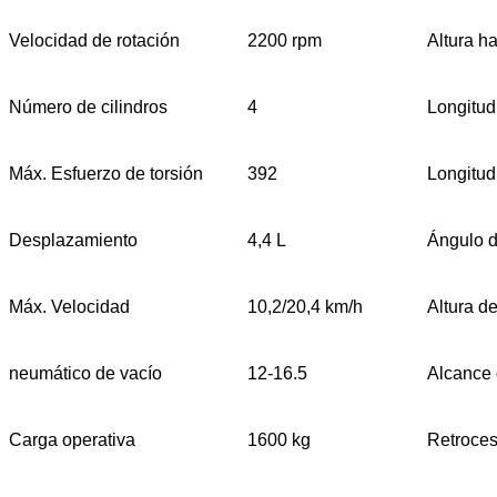
Velocidad de rotación
2200 rpm
Altura h
Número de cilindros
4
Longitud
Máx. Esfuerzo de torsión
392
Longitud
Desplazamiento
4,4 L
Ángulo d
Máx. Velocidad
10,2/20,4 km/h
Altura d
neumático de vacío
12-16.5
Alcance 
Carga operativa
1600 kg
Retroces