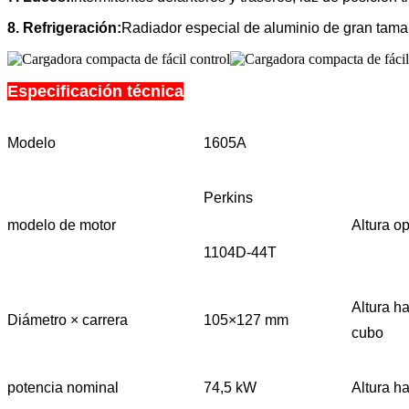
8. Refrigeración:
Radiador especial de aluminio de gran tama
Especificación técnica
Modelo
1605A
Perkins
modelo de motor
Altura op
1104D-44T
Altura ha
Diámetro × carrera
105×127 mm
cubo
potencia nominal
74,5 kW
Altura ha