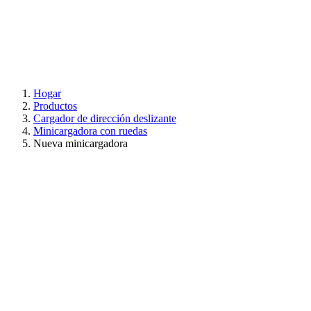
Hogar
Productos
Cargador de dirección deslizante
Minicargadora con ruedas
Nueva minicargadora