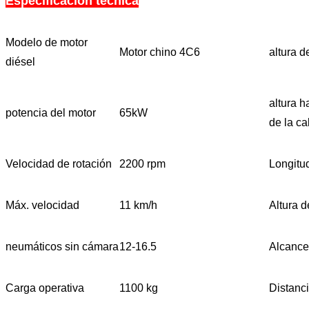
Especificación técnica
Modelo de motor
Motor chino 4C6
altura 
diésel
altura h
potencia del motor
65kW
de la ca
Velocidad de rotación
2200 rpm
Longitu
Máx. velocidad
11 km/h
Altura 
neumáticos sin cámara
12-16.5
Alcance
Carga operativa
1100 kg
Distanci