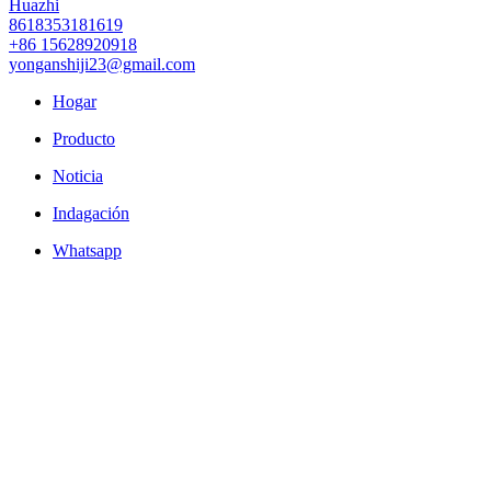
Huazhi
8618353181619
+86 15628920918
yonganshiji23@gmail.com
Hogar
Producto
Noticia
Indagación
Whatsapp