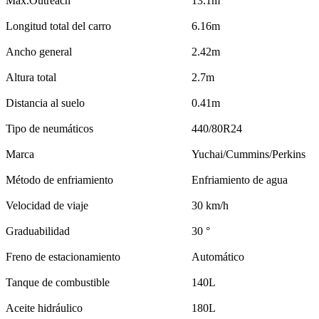
Max.Outreach
13.1m
Longitud total del carro
6.16m
Ancho general
2.42m
Altura total
2.7m
Distancia al suelo
0.41m
Tipo de neumáticos
440/80R24
Marca
Yuchai/Cummins/Perkins
Método de enfriamiento
Enfriamiento de agua
Velocidad de viaje
30 km/h
Graduabilidad
30 °
Freno de estacionamiento
Automático
Tanque de combustible
140L
Aceite hidráulico
180L