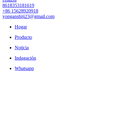
8618353181619
+86 15628920918
yonganshiji23@gmail.com
Hogar
Producto
Noticia
Indagación
Whatsapp