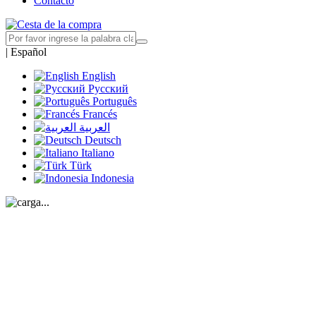
Contacto
|
Español
English
Русский
Português
Francés
العربية
Deutsch
Italiano
Türk
Indonesia