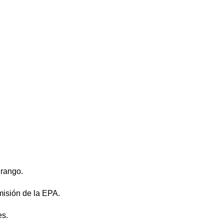
 rango.
isión de la EPA.
es.