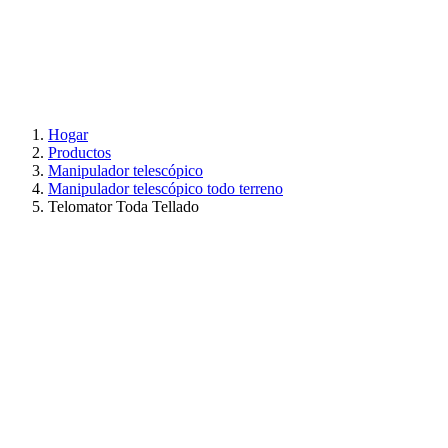
Hogar
Productos
Manipulador telescópico
Manipulador telescópico todo terreno
Telomator Toda Tellado