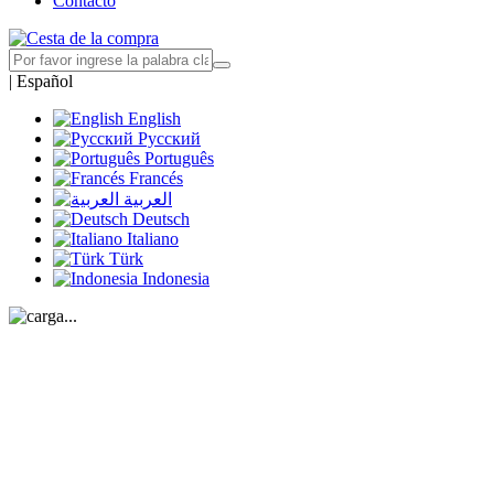
Contacto
|
Español
English
Русский
Português
Francés
العربية
Deutsch
Italiano
Türk
Indonesia