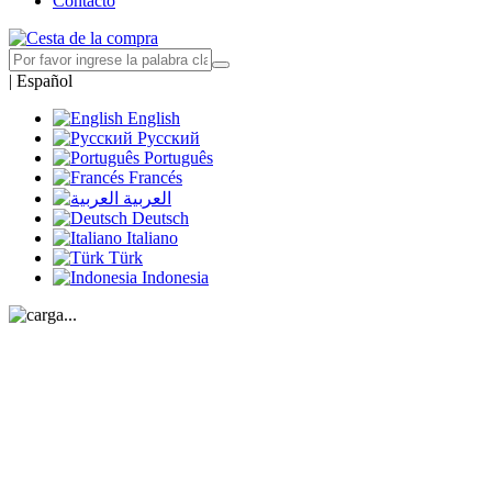
Contacto
|
Español
English
Русский
Português
Francés
العربية
Deutsch
Italiano
Türk
Indonesia