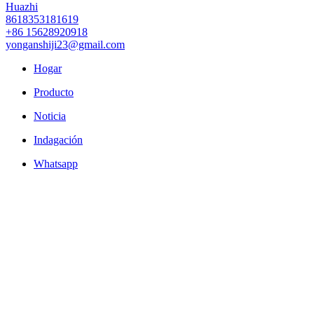
Huazhi
8618353181619
+86 15628920918
yonganshiji23@gmail.com
Hogar
Producto
Noticia
Indagación
Whatsapp